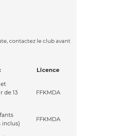
te, contactez le club avant
c
Licence
 et
r de 13
FFKMDA
fants
FFKMDA
 inclus)