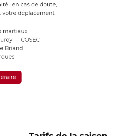
ité : en cas de doute,
t votre déplacement.
ts martiaux
auroy — COSEC
de Briand
rques
néraire
Tarifs de la saison