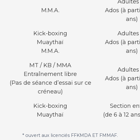
Adultes
M.M.A.
Ados (à parti
ans)
Kick-boxing
Adultes
Muaythaï
Ados (à parti
M.M.A.
ans)
MT / KB / MMA
Adultes
Entraînement libre
Ados (à parti
(Pas de séance d’essai sur ce
ans)
créneau)
Kick-boxing
Section en
Muaythaï
(de 6 à 12 ans
* ouvert aux licenciés FFKMDA ET FMMAF.